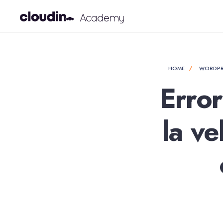
HOME
WORDPR
Erro
la v